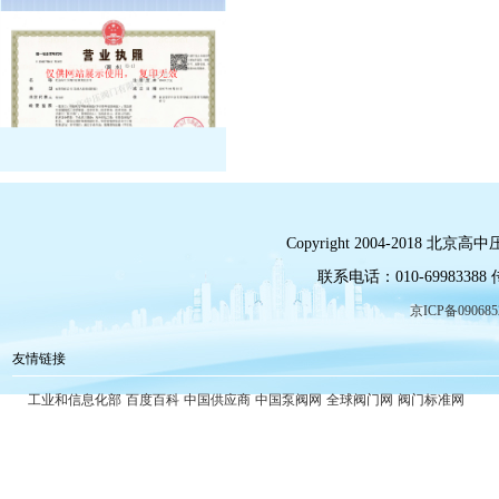
Copyright 2004-2018 北京
联系电话：010-69983388 
京ICP备09068
友情链接
工业和信息化部
百度百科
中国供应商
中国泵阀网
全球阀门网
阀门标准网