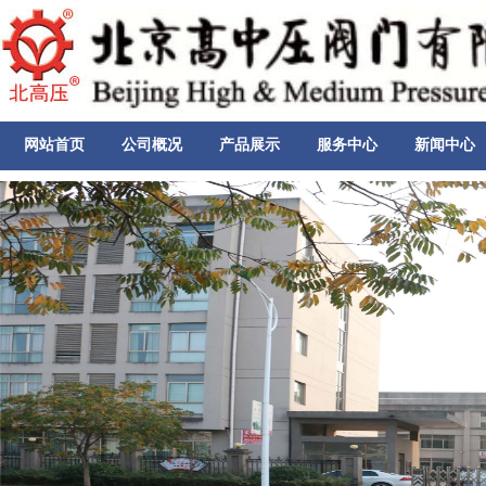
网站首页
公司概况
产品展示
服务中心
新闻中心