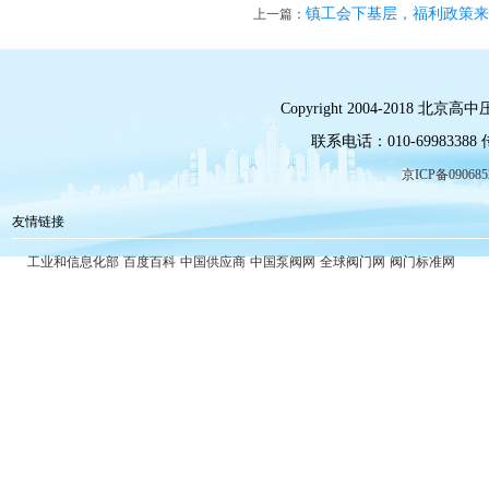
镇工会下基层，福利政策来
上一篇：
Copyright 2004-2018 北京
联系电话：010-69983388 
京ICP备09068
友情链接
工业和信息化部
百度百科
中国供应商
中国泵阀网
全球阀门网
阀门标准网