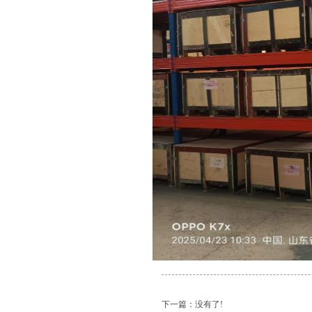
下一篇：没有了!