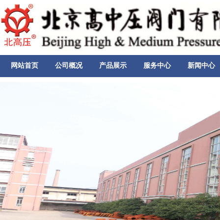
网站首页
公司概况
产品展示
服务中心
新闻中心