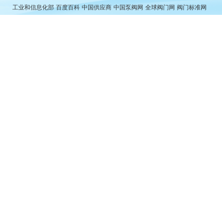
工业和信息化部
百度百科
中国供应商
中国泵阀网
全球阀门网
阀门标准网