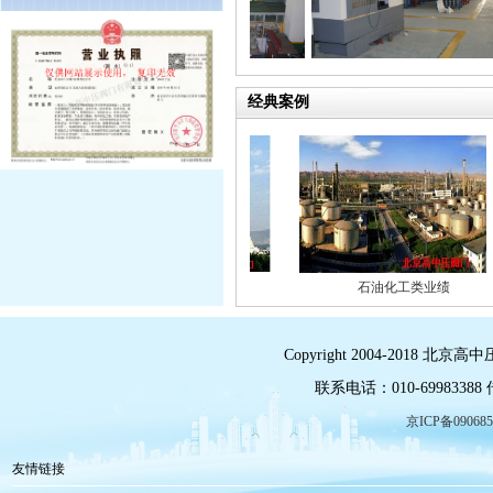
经典案例
电厂业绩表
石油化工类业绩
Copyright 2004-2018 北京
联系电话：010-69983388 
京ICP备09068
友情链接