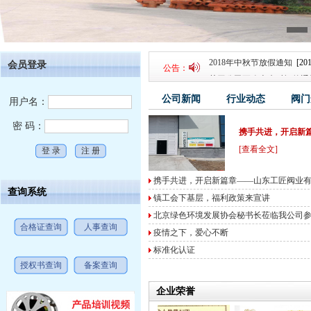
2018年国庆节放假通知
[201
2018年冬季更改上班时间的
2018年中秋节放假通知
[201
会员登录
公告：
关于公司更改上班时间的通
2018年国庆节放假通知
[201
公司新闻
行业动态
阀门
用户名：
2018年冬季更改上班时间的
2018年中秋节放假通知
[201
密 码：
携手共进，开启新
关于公司更改上班时间的通
[查看全文]
携手共进，开启新篇章——山东工匠阀业
查询系统
镇工会下基层，福利政策来宣讲
北京绿色环境发展协会秘书长莅临我公司
疫情之下，爱心不断
标准化认证
企业荣誉